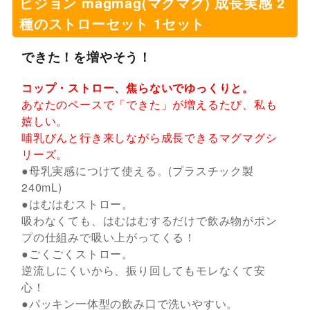
ピジョン magmag(マグマグ) 成長実感 2
種のストローセット 1セット
できた！を増やそう！
コップ・ストロー、焦らないでゆっくりと。
あなたのペースで「できた」が増えるたび、私も
嬉しい。
哺乳びんと行き来しながら成長できるマグマグシ
リーズ。
●母乳実感につけて使える。(プラスチック製
240mL)
●はむはむストロー。
吸わなくても、はむはむするだけで飲み物がポン
プの仕組みで吸い上がってくる！
●ごくごくストロー。
逆流しにくいから、振り回してもモレなくて安
心！
●パッキン一体型の飲み口で洗いやすい。