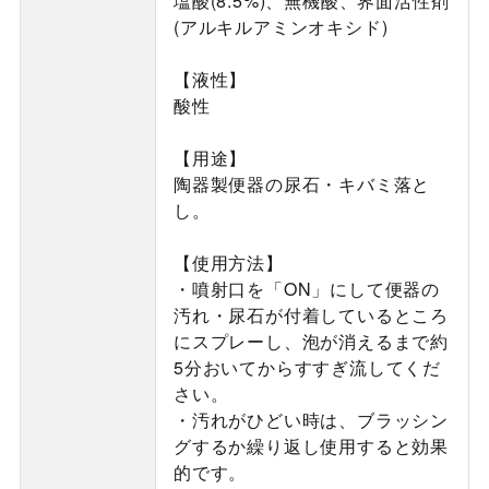
塩酸(8.5%)、無機酸、界面活性剤
(アルキルアミンオキシド)
【液性】
酸性
【用途】
陶器製便器の尿石・キバミ落と
し。
【使用方法】
・噴射口を「ON」にして便器の
汚れ・尿石が付着しているところ
にスプレーし、泡が消えるまで約
5分おいてからすすぎ流してくだ
さい。
・汚れがひどい時は、ブラッシン
グするか繰り返し使用すると効果
的です。