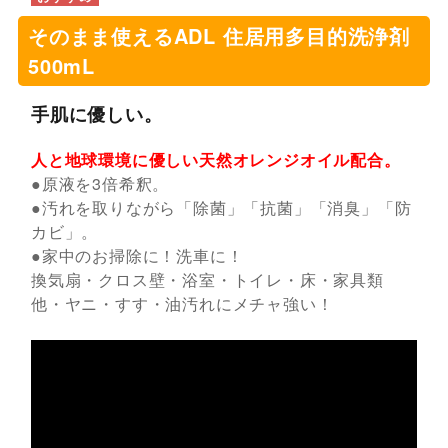
そのまま使えるADL 住居用多目的洗浄剤
500mL
手肌に優しい。
人と地球環境に優しい天然オレンジオイル配合。
●原液を3倍希釈。
●汚れを取りながら「除菌」「抗菌」「消臭」「防
カビ」。
●家中のお掃除に！洗車に！
換気扇・クロス壁・浴室・トイレ・床・家具類
他・ヤニ・すす・油汚れにメチャ強い！