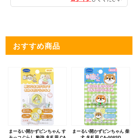
おすすめ商品
まーるい開かずピンちゃん す
まーるい開かずピンちゃん 柴
みっコぐらし 勉強 名札用 CA
犬 名札用 CA-008SD