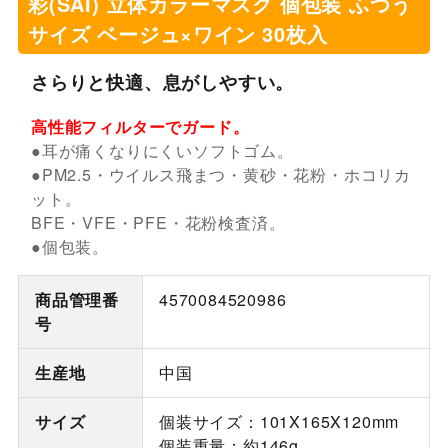
彩(SAI) 立体カラーマスク 個包装 ふつう
サイズ ベージュ×ワイン 30枚入
さらりと快適、息がしやすい。
高性能フィルターでガード。
●耳が痛くなりにくいソフトゴム。
●PM2.5・ウイルス飛まつ・黄砂・花粉・ホコリカ
ット。
BFE・VFE・PFE・花粉検査済。
●個包装。
商品管理番
4570084520986
号
生産地
中国
サイズ
個装サイズ：101X165X120mm
個装重量：約146g