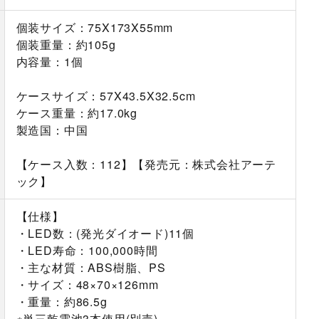
個装サイズ：75X173X55mm
個装重量：約105g
内容量：1個
ケースサイズ：57X43.5X32.5cm
ケース重量：約17.0kg
製造国：中国
【ケース入数：112】【発売元：株式会社アーテ
ック】
【仕様】
・LED数：(発光ダイオード)11個
・LED寿命：100,000時間
・主な材質：ABS樹脂、PS
・サイズ：48×70×126mm
・重量：約86.5g
※単三乾電池3本使用(別売)