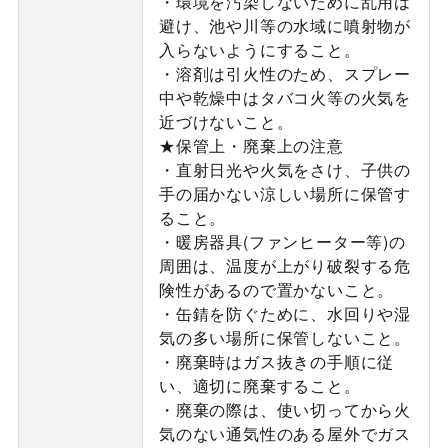
・環境を汚染しないために乱用は
避け、池や川等の水域に噴射物が
入らないようにすること。
・溶剤は引火性のため、スプレー
中や乾燥中はタバコ火等の火気を
近づけないこと。
★保管上・廃棄上の注意
・直射日光や火気をさけ、子供の
手の届かない涼しい場所に保管す
ること。
・暖房器具(ファンヒーター等)の
周囲は、温度が上がり破裂する危
険性があるので置かないこと。
・缶錆を防ぐために、水回りや湿
気の多い場所に保管しないこと。
・廃棄時はガス抜きの手順に従
い、適切に廃棄すること。
・廃棄の際は、使い切ってから火
気のない通気性のある屋外でガス