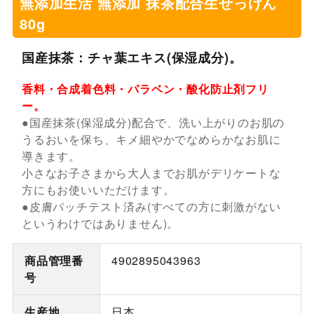
無添加生活 無添加 抹茶配合生せっけん
80g
国産抹茶：チャ葉エキス(保湿成分)。
香料・合成着色料・パラベン・酸化防止剤フリ
ー。
●国産抹茶(保湿成分)配合で、洗い上がりのお肌の
うるおいを保ち、キメ細やかでなめらかなお肌に
導きます。
小さなお子さまから大人までお肌がデリケートな
方にもお使いいただけます。
●皮膚パッチテスト済み(すべての方に刺激がない
というわけではありません)。
商品管理番
4902895043963
号
生産地
日本