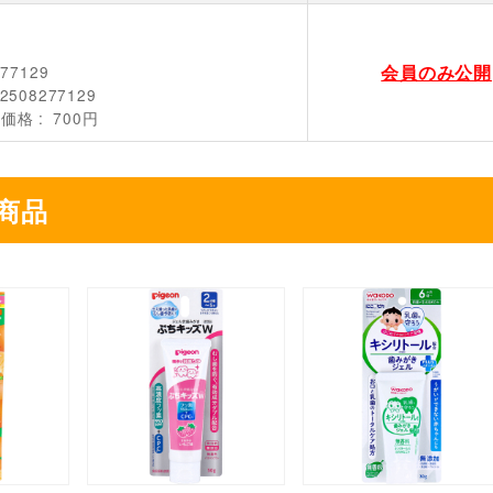
会員のみ公開
277129
2508277129
売価格
700円
商品