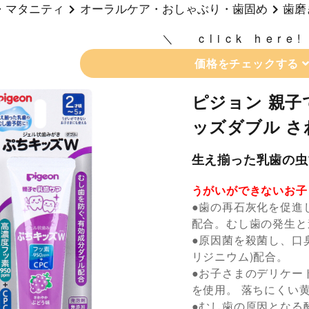
・マタニティ
オーラルケア・おしゃぶり・歯固め
歯磨
click here!
価格をチェックする
ピジョン 親子
ッズダブル さ
生え揃った乳歯の虫
うがいができないお子
●歯の再石灰化を促進
配合。むし歯の発生と
●原因菌を殺菌し、口
リジニウム)配合。
●お子さまのデリケー
を使用。 落ちにくい
●むし歯の原因となる