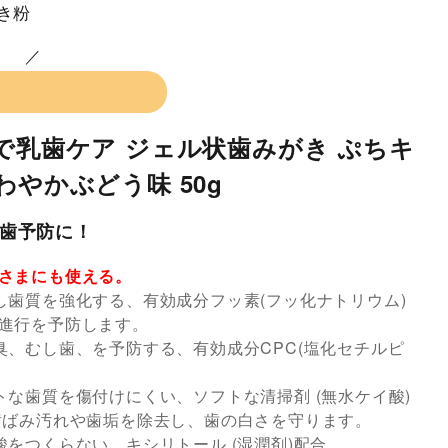
き粉
で乳歯ケア ジェル状歯みがき ぷちキ
わやかぶどう味 50g
歯予防に！
さまにも使える。
し歯質を強化する、有効成分フッ素(フッ化ナトリウム)
進行を予防します。
臭、むし歯、を予防する、有効成分CPC(塩化セチルピ
トな歯質を傷付けにくい、ソフトな清掃剤 (無水ケイ酸)
黄ばみ汚れや歯垢を除去し、歯の白さを守ります。
酸をつくらない、キシリトール (湿潤剤)配合。