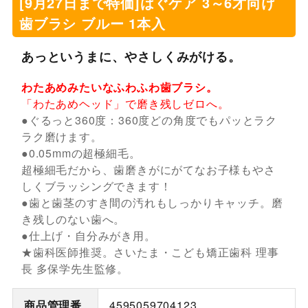
[9月27日まで特価]はぐケア 3～6才向け
歯ブラシ ブルー 1本入
あっというまに、やさしくみがける。
わたあめみたいなふわふわ歯ブラシ。
「わたあめヘッド」で磨き残しゼロへ。
●ぐるっと360度：360度どの角度でもパッとラク
ラク磨けます。
●0.05mmの超極細毛。
超極細毛だから、歯磨きがにがてなお子様もやさ
しくブラッシングできます！
●歯と歯茎のすき間の汚れもしっかりキャッチ。磨
き残しのない歯へ。
●仕上げ・自分みがき用。
★歯科医師推奨。さいたま・こども矯正歯科 理事
長 多保学先生監修。
商品管理番
4595059704123