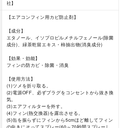
社】
【エアコンフィン用カビ防止剤】
【成分】
エタノール、イソプロピルメチルフェノール(除菌
成分)、緑茶乾留エキス・柿抽出物(消臭成分)
【効果・効能】
フィンの防カビ・除菌・消臭
【使用方法】
(1)ツメを折り取る。
(2)電源OFF、必ずプラグをコンセントから抜き換
気。
(3)エアフィルターを外す。
(4)フィン(熱交換器)を露出させる。
(5)缶を振らずにフィンから5cmほど離してフィン
の向きにそってスプレー(60～70秒間スプレーし