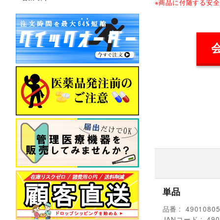
※商品に付随する安
単品
品番
4901080
JANコード
490