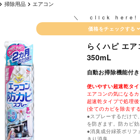
掃除用品
エアコン
click here!
価格をチェックする
らくハピ エア
350mL
自動お掃除機能付き
使いやすい超速乾タイ
エアコンの気になるカ
超速乾タイプで処理後
(全てのカビを除去す
●スプレーするだけで
を防ぎます。防カビ効
●消臭成分緑茶ポリフ
きり消臭。