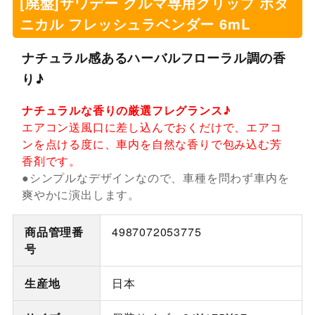
[廃盤]サワデー クルマ専用クリップ ボタ
ニカル フレッシュラベンダー 6mL
ナチュラル感あるハーバルフローラル調の香
り♪
ナチュラルな香りの厳選フレグランス♪
エアコン送風口に差し込んでおくだけで、エアコ
ンを点ける度に、車内を自然な香りで包み込む芳
香剤です。
●シンプルなデザインなので、車種を問わず車内を
爽やかに演出します。
商品管理番
4987072053775
号
生産地
日本