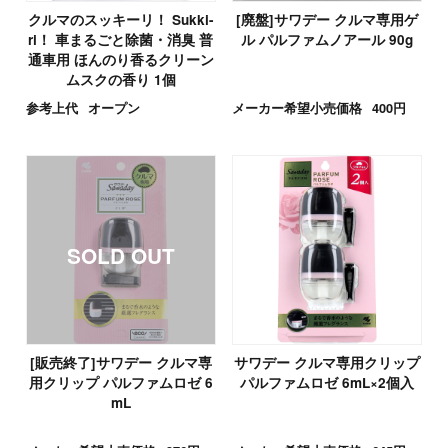
クルマのスッキーリ！ Sukki-
[廃盤]サワデー クルマ専用ゲ
ri！ 車まるごと除菌・消臭 普
ル パルファムノアール 90g
通車用 ほんのり香るクリーン
ムスクの香り 1個
参考上代
オープン
メーカー希望小売価格
400円
[販売終了]サワデー クルマ専
サワデー クルマ専用クリップ
用クリップ パルファムロゼ 6
パルファムロゼ 6mL×2個入
mL