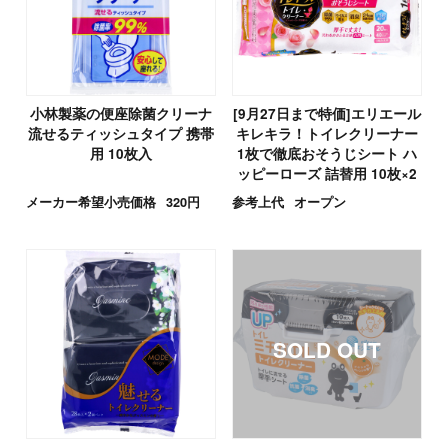
小林製薬の便座除菌クリーナ
[9月27日まで特価]エリエール
流せるティッシュタイプ 携帯
キレキラ！トイレクリーナー
用 10枚入
1枚で徹底おそうじシート ハ
ッピーローズ 詰替用 10枚×2
パック
メーカー希望小売価格
320円
参考上代
オープン