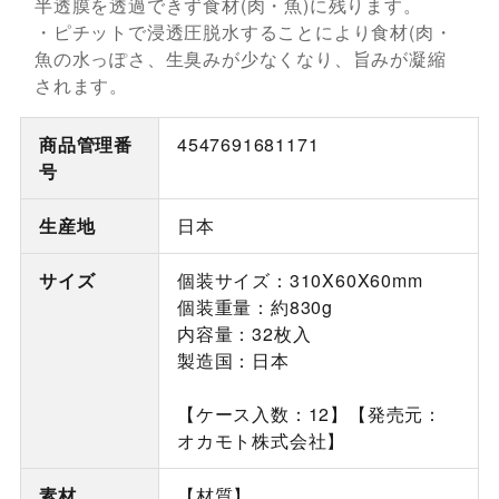
半透膜を透過できず食材(肉・魚)に残ります。
・ピチットで浸透圧脱水することにより食材(肉・
魚の水っぽさ、生臭みが少なくなり、旨みが凝縮
されます。
商品管理番
4547691681171
号
生産地
日本
サイズ
個装サイズ：310X60X60mm
個装重量：約830g
内容量：32枚入
製造国：日本
【ケース入数：12】【発売元：
オカモト株式会社】
素材
【材質】