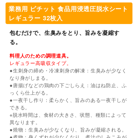
業務用 ピチット 食品用浸透圧脱水シート
レギュラー 32枚入
包むだけで、生臭みをとり、旨みを凝縮す
る。
料理人のための調理道具。
レギュラー高吸収タイプ。
●生刺身の締め・冷凍刺身の解凍：生臭みが少なく
なり身がしまる。
●唐揚げなどの鶏肉の下ごしらえ：油はね防止、ふ
っくら仕上がる。
●一夜干し作り：柔らかく、旨みのある一夜干しが
できる。
※脱水時間は、食材の大きさ、状態、種類によって
異なります。
●燒物：生臭みが少なくなり、旨みが凝縮される。
●煮物：身くずれが少なくなり、煮汁のしみこみが