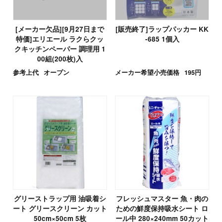
[メーカー欠品][9月27日まで
[販売終了]ラップパッカー KK
特価]エリエール ラクらクッ
-685 1個入
クキッチンペーパー 調理用 1
00組(200枚)入
参考上代
オープン
メーカー希望小売価格
195円
グリーストラップ用 油吸着シ
フレッシュマスター 魚・肉の
ート グリースクリーン カット
ための鮮度保持吸水シート ロ
50cm×50cm 5枚
ール中 280×240mm 50カット