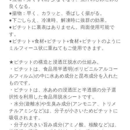
良くなる。
●揚物：早く、カラッと、香ばしく揚がる。
●下ごしらえ、冷凍時、解凍時に抜群の効果。
●ピチットに裏表はありません。両面使用可能で
す。
●ピチット+食材+ピチット+食材+ピチットのように
ミルフィーユ状に重ねてもご使用できます。
★ピチットの構造と浸透圧脱水の仕組み。
・ピチットは、食品用半透明(ポリビニルアルコー
ルフィルム)の中に水あめ成分と昆布成分を入れた
ものです。
・ピチットは、水あめの浸透圧と半透膜の分子選
択性を利用した食品用脱水シートです。
・水分(遊離水)や生臭み成分(アンモニア、トリメ
チルアミンなど)は、分子が小さいためピチットに
吸収されます。
・分子が大きい旨み成分(アミノ酸、核酸など)は、