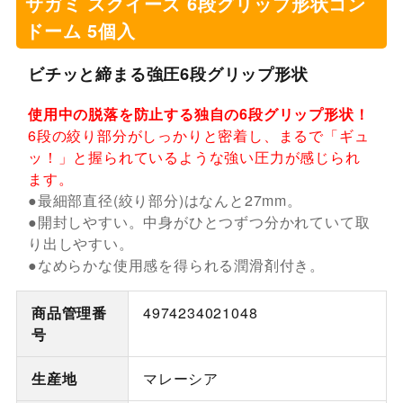
サガミ スクイーズ 6段グリップ形状コン
ドーム 5個入
ビチッと締まる強圧6段グリップ形状
使用中の脱落を防止する独自の6段グリップ形状！
6段の絞り部分がしっかりと密着し、まるで「ギュ
ッ！」と握られているような強い圧力が感じられ
ます。
●最細部直径(絞り部分)はなんと27mm。
●開封しやすい。中身がひとつずつ分かれていて取
り出しやすい。
●なめらかな使用感を得られる潤滑剤付き。
商品管理番
4974234021048
号
生産地
マレーシア