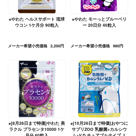
※やわた ヘルスサポート 琉球
※やわた モーっとブルーベリ
ウコン 1ケ月分 90粒入
ー 20日分 40粒入
メーカー希望小売価格
2,200円
メーカー希望小売価格
980円
※[8月26日まで特価]やわた 美
※[10月26日まで特価]おやつに
ラクル プラセンタ10000 1ケ
サプリZOO 乳酸菌+カルシウ
月分 60粒入
ム+V.D チュアブルタイプ ミ