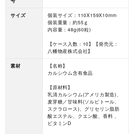
号
サイズ
個装サイズ：110X159X10mm
個装重量：約55ｇ
内容量：48g(60粒)
【ケース入数：10】【発売元：
八幡物産株式会社】
素材
【名称】
カルシウム含有食品
【原材料】
乳清カルシウム(アメリカ製造)、
麦芽糖／甘味料(ソルビトール、
スクラロース)、グリセリン脂肪
酸エステル、クエン酸、香料 、
ビタミンD