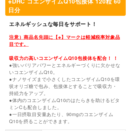
※DHC コエンザイムQ10包接体 120粒 60
日分
エネルギッシュな毎日をサポート！
注意）商品名先頭に【※】マークは軽減税率対象品
目です。
吸収力の高いコエンザイムQ10包接体を配合！ ！
●強いバリアパワーとエネルギーづくりに欠かせな
いコエンザイムQ10。
●ナノサイズまで小さくしたコエンザイムQ10を環
状オリゴ糖で包み、包接体とすることで吸収力・
持続力をアップ。
●体内のコエンザイムQ10のはたらきを助けるビタ
ミンCも配合しました。
●一日摂取目安量あたり、90mgのコエンザイム
Q10を摂ることができます。