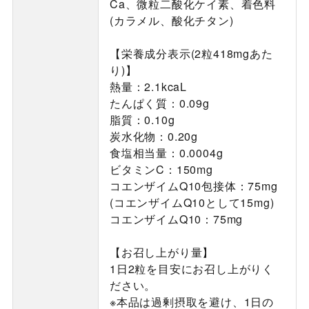
Ca、微粒二酸化ケイ素、着色料
(カラメル、酸化チタン)
【栄養成分表示(2粒418mgあた
り)】
熱量：2.1kcaL
たんぱく質：0.09g
脂質：0.10g
炭水化物：0.20g
食塩相当量：0.0004g
ビタミンC：150mg
コエンザイムQ10包接体：75mg
(コエンザイムQ10として15mg)
コエンザイムQ10：75mg
【お召し上がり量】
1日2粒を目安にお召し上がりく
ださい。
※本品は過剰摂取を避け、1日の