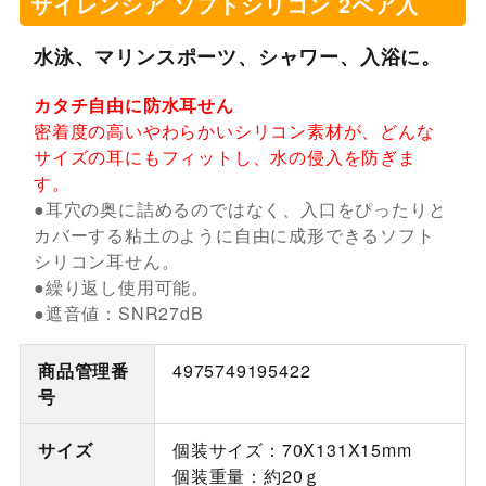
サイレンシア ソフトシリコン 2ペア入
水泳、マリンスポーツ、シャワー、入浴に。
カタチ自由に防水耳せん
密着度の高いやわらかいシリコン素材が、どんな
サイズの耳にもフィットし、水の侵入を防ぎま
す。
●耳穴の奥に詰めるのではなく、入口をぴったりと
カバーする粘土のように自由に成形できるソフト
シリコン耳せん。
●繰り返し使用可能。
●遮音値：SNR27dB
商品管理番
4975749195422
号
サイズ
個装サイズ：70X131X15mm
個装重量：約20ｇ