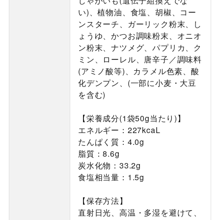
じゃがいも(遺伝子組換えでな
い)、植物油、食塩、胡椒、コー
ンスターチ、ガーリック粉末、し
ょうゆ、かつお調味粉末、オニオ
ン粉末、ナツメグ、パプリカ、ク
ミン、ローレル、唐辛子／調味料
(アミノ酸等)、カラメル色素、酸
化デンプン、(一部に小麦・大豆
を含む)
【栄養成分(1袋50g当たり)】
エネルギー：227kcaL
たんぱく質：4.0g
脂質：8.6g
炭水化物：33.2g
食塩相当量：1.5g
【保存方法】
直射日光、高温・多湿を避けて、