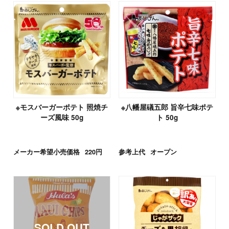
※モスバーガーポテト 照焼チ
※八幡屋礒五郎 旨辛七味ポテ
ーズ風味 50g
ト 50g
メーカー希望小売価格
220円
参考上代
オープン