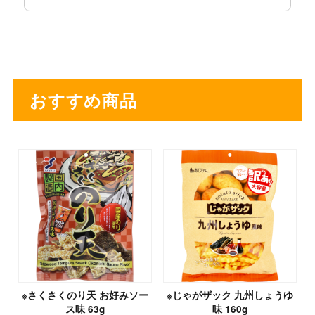
おすすめ商品
※さくさくのり天 お好みソー
※じゃがザック 九州しょうゆ
ス味 63g
味 160g