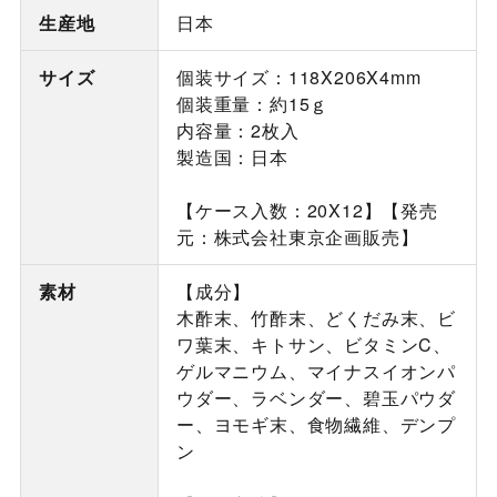
生産地
日本
サイズ
個装サイズ：118X206X4mm
個装重量：約15ｇ
内容量：2枚入
製造国：日本
【ケース入数：20X12】【発売
元：株式会社東京企画販売】
素材
【成分】
木酢末、竹酢末、どくだみ末、ビ
ワ葉末、キトサン、ビタミンC、
ゲルマニウム、マイナスイオンパ
ウダー、ラベンダー、碧玉パウダ
ー、ヨモギ末、食物繊維、デンプ
ン