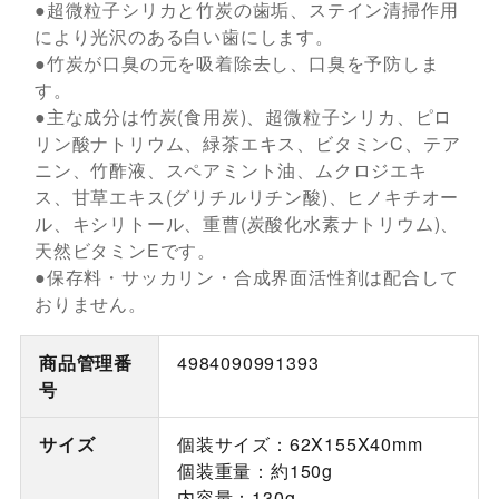
●超微粒子シリカと竹炭の歯垢、ステイン清掃作用
により光沢のある白い歯にします。
●竹炭が口臭の元を吸着除去し、口臭を予防しま
す。
●主な成分は竹炭(食用炭)、超微粒子シリカ、ピロ
リン酸ナトリウム、緑茶エキス、ビタミンC、テア
ニン、竹酢液、スペアミント油、ムクロジエキ
ス、甘草エキス(グリチルリチン酸)、ヒノキチオー
ル、キシリトール、重曹(炭酸化水素ナトリウム)、
天然ビタミンEです。
●保存料・サッカリン・合成界面活性剤は配合して
おりません。
商品管理番
4984090991393
号
サイズ
個装サイズ：62X155X40mm
個装重量：約150g
内容量：130g