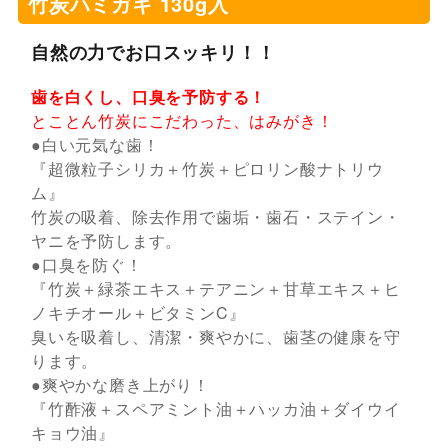
竹炭ハミガキ 130g入
自然の力でお口スッキリ！！
歯を白くし、口臭を予防する！
とことん竹炭にこだわった、はみがき！
●白い元気な歯！
『超微粒子シリカ＋竹炭＋ピロリン酸ナトリウ
ム』
竹炭の吸着、除去作用で歯垢・歯石・ステイン・
ヤニを予防します。
●口臭を防ぐ！
『竹炭＋緑茶エキス＋テアニン＋甘草エキス＋ヒ
ノキチオール＋ビタミンC』
臭いを吸着し、清潔・爽やかに、歯茎の健康を守
ります。
●爽やかな磨き上がり！
『竹酢液＋スペアミント油＋ハッカ油＋ダイウイ
キョウ油』