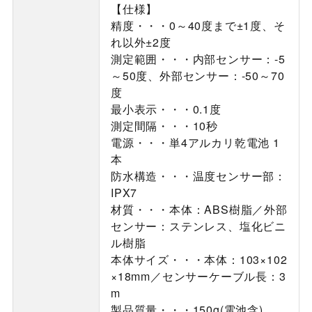
【仕様】
精度・・・0～40度まで±1度、そ
れ以外±2度
測定範囲・・・内部センサー：-5
～50度、外部センサー：-50～70
度
最小表示・・・0.1度
測定間隔・・・10秒
電源・・・単4アルカリ乾電池 1
本
防水構造・・・温度センサー部：
IPX7
材質・・・本体：ABS樹脂／外部
センサー：ステンレス、塩化ビニ
ル樹脂
本体サイズ・・・本体：103×102
×18mm／センサーケーブル長：3
m
製品質量・・・150g(電池含)