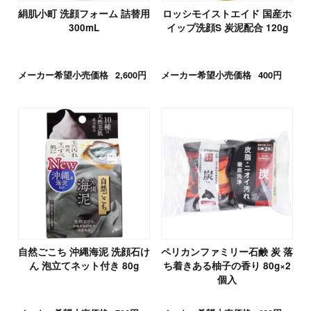
絹肌小町 洗顔フォーム 詰替用
ロッシモイストエイド 国産ホ
300mL
イップ洗顔S 炭泥配合 120g
メーカー希望小売価格
2,600円
メーカー希望小売価格
400円
自然ごこち 沖縄海泥 洗顔石け
ペリカンファミリー石鹸 炭 落
ん 泡立てネット付き 80g
ち着きある柚子の香り 80g×2
個入