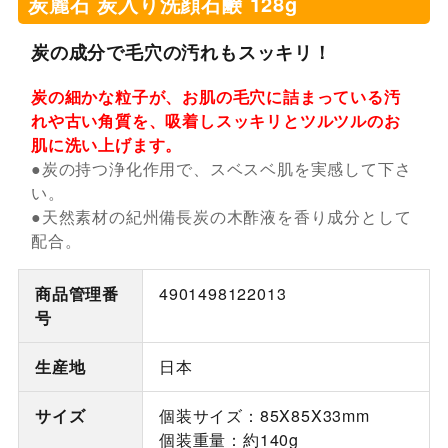
炭麗石 炭入り洗顔石鹸 128g
炭の成分で毛穴の汚れもスッキリ！
炭の細かな粒子が、お肌の毛穴に詰まっている汚
れや古い角質を、吸着しスッキリとツルツルのお
肌に洗い上げます。
●炭の持つ浄化作用で、スベスベ肌を実感して下さ
い。
●天然素材の紀州備長炭の木酢液を香り成分として
配合。
商品管理番
4901498122013
号
生産地
日本
サイズ
個装サイズ：85X85X33mm
個装重量：約140g