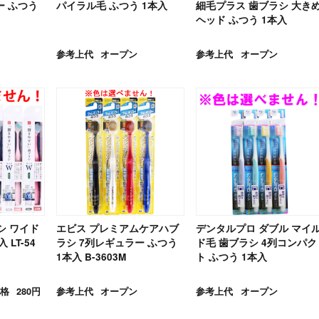
ー ふつう
パイラル毛 ふつう 1本入
細毛プラス 歯ブラシ 大き
ヘッド ふつう 1本入
参考上代
オープン
参考上代
オープン
シ ワイド
エビス プレミアムケアハブ
デンタルプロ ダブル マイ
 LT-54
ラシ 7列レギュラー ふつう
ド毛 歯ブラシ 4列コンパク
1本入 B-3603M
ト ふつう 1本入
格
280円
参考上代
オープン
参考上代
オープン