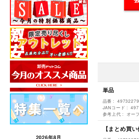
単品
品番
4973227
JANコード
497
参考上代
オー
【まとめ買い
2026年8月