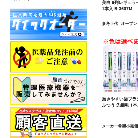
美白 6列レギュラ
1本入 B-3607M
参考上代
オープン
磨きやすい歯ブラ
ふつう 先細毛 1本入
メーカー希望小売価