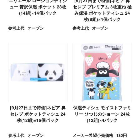
エリエール ローションティシ
[9月27日まで特価]ネピア 鼻
ュー 贅沢保湿 ポケット 28枚
セレブ プレミアム 3枚重ね 極
(14組)×14個パック
み保湿 ポケットティシュ 24
枚(8組)×4個パック
参考上代
オープン
参考上代
オープン
[9月27日まで特価]ネピア 鼻
保湿ティシュ モイストファミ
セレブ ポケットティシュ 24
リー ひつじのショーン 24枚
枚(12組)×16個パック
(12組)×4パック
参考上代
オープン
メーカー希望小売価格
180円