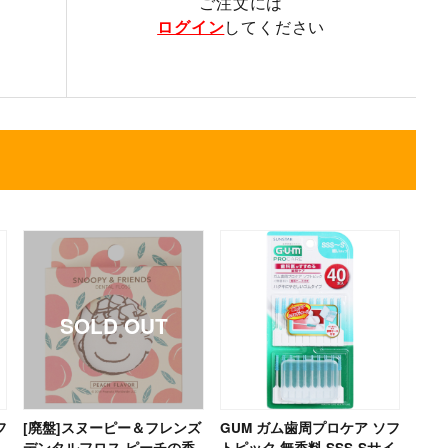
ご注文には
ログイン
してください
フ
[廃盤]スヌーピー＆フレンズ
GUM ガム歯周プロケア ソフ
デンタルフロス ピーチの香
トピック 無香料 SSS-Sサイ