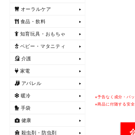
オーラルケア
食品・飲料
知育玩具・おもちゃ
ベビー・マタニティ
介護
家電
アパレル
暖冷
※予告なく成分・パ
※商品に付随する安
手袋
健康
殺虫剤・防虫剤