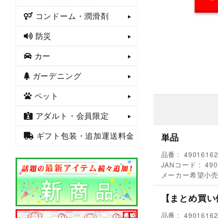
コンドーム・潤滑剤
防災
カー
ガーデニング
ペット
アダルト・会員限定
ギフト包装・追加運送料金
単品
品番
4901616
JANコード
490
メーカー希望小
【まとめ買い
品番
4901616