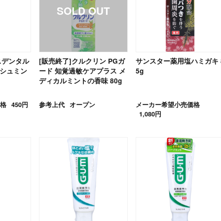
スデンタル
[販売終了]クルクリン PGガ
サンスター薬用塩ハミガキ 
ッシュミン
ード 知覚過敏ケアプラス メ
5g
ディカルミントの香味 80g
格
450円
参考上代
オープン
メーカー希望小売価格
1,080円