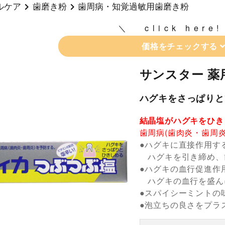
ルケア
歯磨き粉
歯周病・知覚過敏用歯磨き粉
click here!
価格をチェックする
サンスター 薬用
ハグキをさっぱりと
結晶塩がハグキをひき
歯周病(歯肉炎・歯周
●ハグキに直接作用す
ハグキを引き締め、歯
●ハグキの血行促進作
ハグキの血行を盛ん
●スパイシーミントの
●泡立ちの良さをプラ