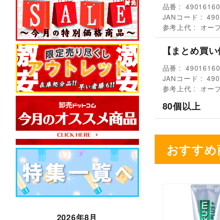
品番
4901616
JANコード
490
参考上代
オー
【まとめ買い
品番
4901616
JANコード
490
参考上代
オー
80個以上
おすすめ
2026年8月