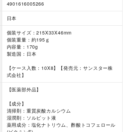
4901616005266
日本
個装サイズ：215X33X46mm
個装重量：約195ｇ
内容量：170g
製造国：日本
【ケース入数：10X8】【発売元：サンスター株
式会社】
【医薬部外品】
【成分】
清掃剤：重質炭酸カルシウム
湿潤剤：ソルビット液
薬用成分：塩化ナトリウム、酢酸トコフェロール
(ビタミンE)