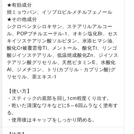
★有効成分
焼ミョウバン、イソプロピルメチルフェノール
★その他成分
シクロペンタシロキサン、ステアリルアルコー
ル、POPブチルエーテル-1、オキシ塩化Bi、セス
キイソステアリン酸ソルビタン、水添ヒマシ油、
酸化Cr被覆雲母Ti、メントール、酸化Ti、リンゴ
酸ジイソステアリル、低温焼成酸化Zn、ジイソス
テアリン酸グリセリル、天然ビタミンE、水酸化
AI、ジメチコン、トリ(カプリル・カプリン酸)グ
リセリル、茶エキス-1
【使い方】
・スティックの底部を回し1cm程度くり出す。
・乾いた清潔なワキなどに5～6回ムラなく塗布す
る。
・使用後はキャップをしっかり閉める。