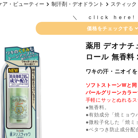
ケア・ビューティー
制汗剤・デオドラント
スティック
click here!
価格をチェックする
薬用 デオナチ
ロール 無香料 
ワキの汗・ニオイを
ソフトストーンWと同
パールグリーンカラー
手軽にサッとぬれるス
●無香料。
●有効成分「焼ミョウ
●微粒子化した「焼ミ
●ベタつき防止成分配