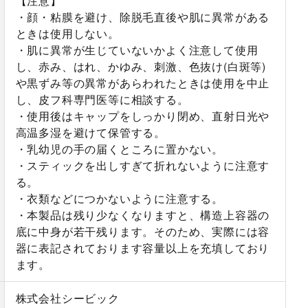
【注意】
・顔・粘膜を避け、除脱毛直後や肌に異常がある
ときは使用しない。
・肌に異常が生じていないかよく注意して使用
し、赤み、はれ、かゆみ、刺激、色抜け(白斑等)
や黒ずみ等の異常があらわれたときは使用を中止
し、皮フ科専門医等に相談する。
・使用後はキャップをしっかり閉め、直射日光や
高温多湿を避けて保管する。
・乳幼児の手の届くところに置かない。
・スティックを出しすぎて折れないように注意す
る。
・衣類などにつかないように注意する。
・本製品は残り少なくなりますと、構造上容器の
底に中身が若干残ります。そのため、実際には容
器に表記されております容量以上を充填しており
ます。
株式会社シービック