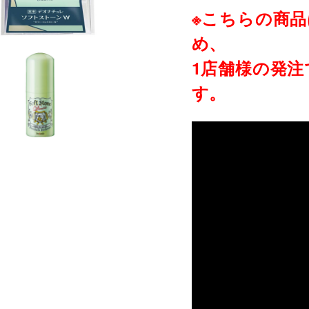
※こちらの商
め、
1店舗様の発
す。