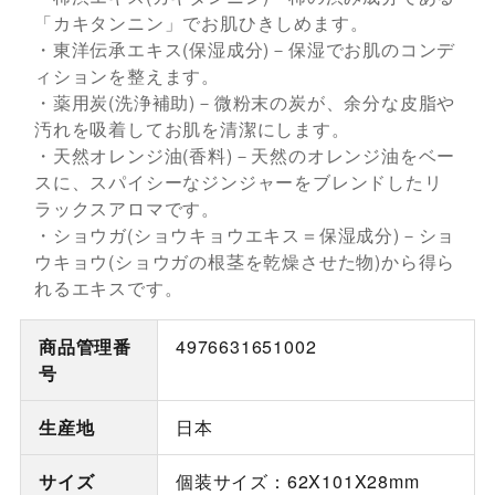
「カキタンニン」でお肌ひきしめます。
・東洋伝承エキス(保湿成分)－保湿でお肌のコンデ
ィションを整えます。
・薬用炭(洗浄補助)－微粉末の炭が、余分な皮脂や
汚れを吸着してお肌を清潔にします。
・天然オレンジ油(香料)－天然のオレンジ油をベー
スに、スパイシーなジンジャーをブレンドしたリ
ラックスアロマです。
・ショウガ(ショウキョウエキス＝保湿成分)－ショ
ウキョウ(ショウガの根茎を乾燥させた物)から得ら
れるエキスです。
商品管理番
4976631651002
号
生産地
日本
サイズ
個装サイズ：62X101X28mm