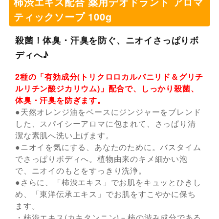
柿渋エキス配合 薬用デオドラント アロマ
ティックソープ 100g
殺菌！体臭・汗臭を防ぐ、ニオイさっぱりボ
ディへ♪
2種の「有効成分(トリクロロカルバニリド＆グリチ
ルリチン酸ジカリウム)」配合で、しっかり殺菌、
体臭・汗臭を防ぎます。
●天然オレンジ油をベースにジンジャーをブレンド
した、スパイシーアロマに包まれて、さっぱり清
潔な素肌へ洗い上げます。
●ニオイを気にする、あなたのために。バスタイム
でさっぱりボディへ。植物由来のキメ細かい泡
で、ニオイのもとをすっきり洗浄。
●さらに、「柿渋エキス」でお肌をキュッとひきし
め、「東洋伝承エキス」でお肌をすこやかに保ち
ます。
・柿渋エキス(カキタンニン)－柿の渋み成分である