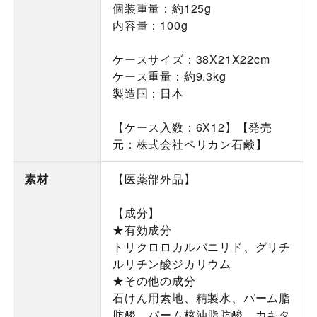
個装重量：約125g
内容量：100g
ケースサイズ：38X21X22cm
ケース重量：約9.3kg
製造国：日本
【ケース入数：6X12】【発売
元：株式会社ペリカン石鹸】
素材
【医薬部外品】
【成分】
★有効成分
トリクロロカルバニリド、グリチ
ルリチン酸ジカリウム
★その他の成分
石けん用素地、精製水、パーム脂
肪酸、パーム核油脂肪酸、カキタ