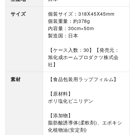
サイズ
個装サイズ：318X45X45mm
個装重量：約378g
内容量：30cm×50m
製造国：日本
【ケース入数：30】【発売元：
旭化成ホームプロダクツ株式会
社】
素材
【食品包装用ラップフィルム】
【原材料】
ポリ塩化ビニリデン
【添加物】
脂肪酸誘導体(柔軟剤)、エポキシ
化植物油(安定剤)