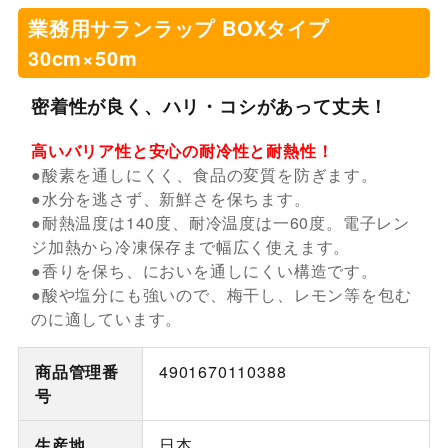
業務用サランラップ BOXタイプ
30cm×50m
密着性が良く、ハリ・コシがあって丈夫！
高いバリア性と安心の耐冷性と耐熱性！
●酸素を通しにくく、食品の変質を防ぎます。
●水分を逃さず、新鮮さを保ちます。
●耐熱温度は140度、耐冷温度は一60度。電子レン
ジ加熱から冷凍保存まで幅広く使えます。
●香りを保ち、においを通しにくい構造です。
●酸や塩分にも強いので、梅干し、レモン等を包む
のに適しています。
商品管理番
4901670110388
号
生産地
日本