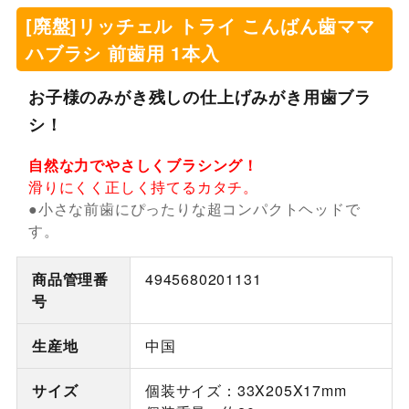
[廃盤]リッチェル トライ こんばん歯ママ
ハブラシ 前歯用 1本入
お子様のみがき残しの仕上げみがき用歯ブラ
シ！
自然な力でやさしくブラシング！
滑りにくく正しく持てるカタチ。
●小さな前歯にぴったりな超コンパクトヘッドで
す。
商品管理番
4945680201131
号
生産地
中国
サイズ
個装サイズ：33X205X17mm