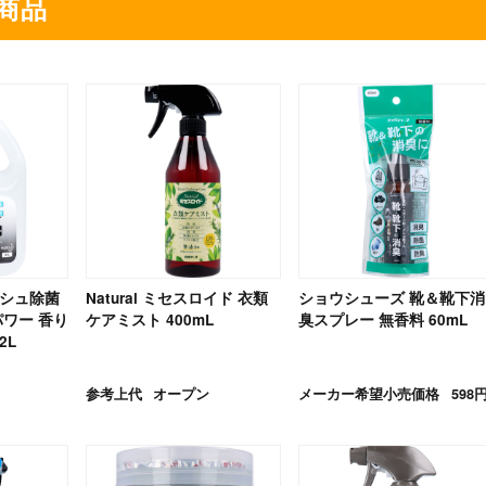
商品
ッシュ除菌
Natural ミセスロイド 衣類
ショウシューズ 靴＆靴下消
パワー 香り
ケアミスト 400mL
臭スプレー 無香料 60mL
2L
参考上代
オープン
メーカー希望小売価格
598