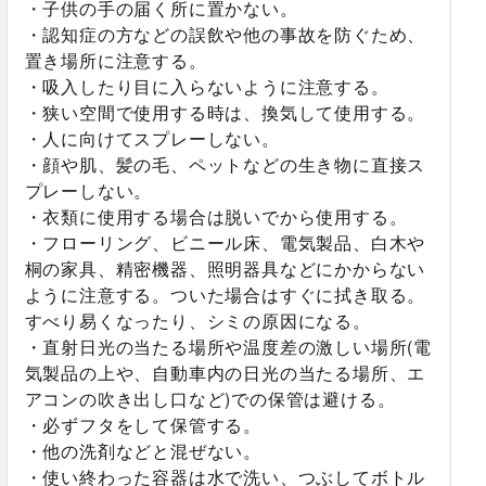
・子供の手の届く所に置かない。
・認知症の方などの誤飲や他の事故を防ぐため、
置き場所に注意する。
・吸入したり目に入らないように注意する。
・狭い空間で使用する時は、換気して使用する。
・人に向けてスプレーしない。
・顔や肌、髪の毛、ペットなどの生き物に直接ス
プレーしない。
・衣類に使用する場合は脱いでから使用する。
・フローリング、ビニール床、電気製品、白木や
桐の家具、精密機器、照明器具などにかからない
ように注意する。ついた場合はすぐに拭き取る。
すべり易くなったり、シミの原因になる。
・直射日光の当たる場所や温度差の激しい場所(電
気製品の上や、自動車内の日光の当たる場所、エ
アコンの吹き出し口など)での保管は避ける。
・必ずフタをして保管する。
・他の洗剤などと混ぜない。
・使い終わった容器は水で洗い、つぶしてボトル