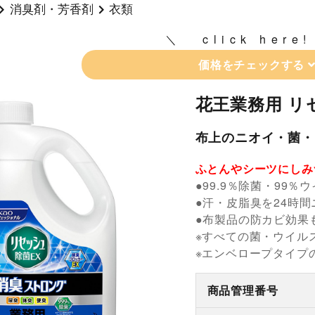
消臭剤・芳香剤
衣類
click here!
価格をチェックする
花王業務用 リ
布上のニオイ・菌・
ふとんやシーツにしみ
●99.9％除菌・99％
●汗・皮脂臭を24時間
●布製品の防カビ効果
※すべての菌・ウイル
※エンベロープタイプ
商品管理番号