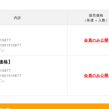
販売価格
内訳
（単価 × 入数
会員のみ公開
510877
1301510877
プン
価格】
510877
会員のみ公開
1301510877
プン