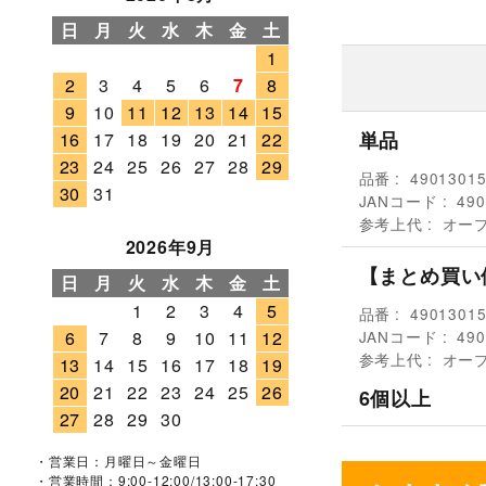
日
月
火
水
木
金
土
1
2
3
4
5
6
7
8
9
10
11
12
13
14
15
単品
16
17
18
19
20
21
22
23
24
25
26
27
28
29
品番
4901301
30
31
JANコード
490
参考上代
オー
2026年9月
【まとめ買い
日
月
火
水
木
金
土
1
2
3
4
5
品番
4901301
JANコード
490
6
7
8
9
10
11
12
参考上代
オー
13
14
15
16
17
18
19
20
21
22
23
24
25
26
6個以上
27
28
29
30
・営業日：月曜日～金曜日
・営業時間：9:00-12:00/13:00-17:30