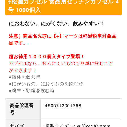
※松屋カプセル 食品用ゼラチンカプセル 4
号 1000個入
におわない、にがくない、飲みやすい！
注意）商品名先頭に【※】マークは軽減税率対象品
目です。
超お徳用１０００個入タイプ登場！
カプセルなら、飲みにくいものも簡単に飲むこと
ができます！
●液体を飲む時
●にがいもの、におうものを飲む時
●粉末・顆粒を飲む時
商品管理番
4905712001368
号
サイズ
個装サイズ：196X243X50mm