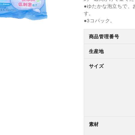
●ゆたかな泡立ちで、
す。
●3コパック。
商品管理番号
生産地
サイズ
素材