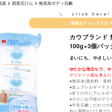
洗面
固形石けん
無添加ボディ石鹸
click here!
価格をチェックする
カウブランド 
100g×3個パッ
まいにち、やさしい
ゆたかな泡立ちで、や
デリケート肌を考えた
●無添加(着色料・香
●皮ふアレルギーテス
※全ての方にアレルギ
●小さいお子様のデリ
●牛乳石鹸こだわりの
約一週間かけて釜でた