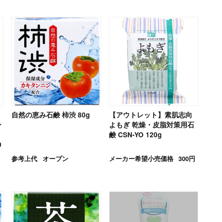
自然の恵み石鹸 柿渋 80g
【アウトレット】素肌志向
ン
よもぎ 乾燥・皮脂対策用石
鹸 CSN-YO 120g
0
参考上代
オープン
メーカー希望小売価格
300円