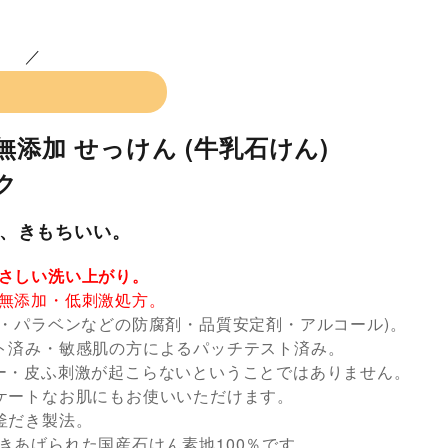
無添加 せっけん (牛乳石けん)
ク
、きもちいい。
さしい洗い上がり。
無添加・低刺激処方。
料・パラベンなどの防腐剤・品質安定剤・アルコール)。
ト済み・敏感肌の方によるパッチテスト済み。
ー・皮ふ刺激が起こらないということではありません。
ケートなお肌にもお使いいただけます。
釜だき製法。
きあげられた国産石けん素地100％です。