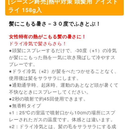
[シーズン終売]熱中対策 頭髪用 アイスド
ライ 158g入
髪にこもる暑さ－３０度でふきとぶ！
女性特有の熱がこもる髪の暑さに！
ドライ冷気で髪さらさら！
●頭髪にスプレーするだけで、-30度（※1）の冷気
が髪にこもった熱を一気に吹き飛ばして冷やすス
プレーです。
●ドライ冷気（※2）が髪をべたつかせることなく、
使用後は髪をサラサラにします。
●通勤通学時、起床時、運動のあとなど頭が暑くて
不快なときにスプレーしてください。
●2秒の噴射で約45回使用できます。
●無香料タイプ
※1：25℃の室温で噴射口から10cmの場所にスプ
レーされたガスの温度です。体感とは違います。
※2：ドライ冷気とは、髪の毛をサラサラにする成