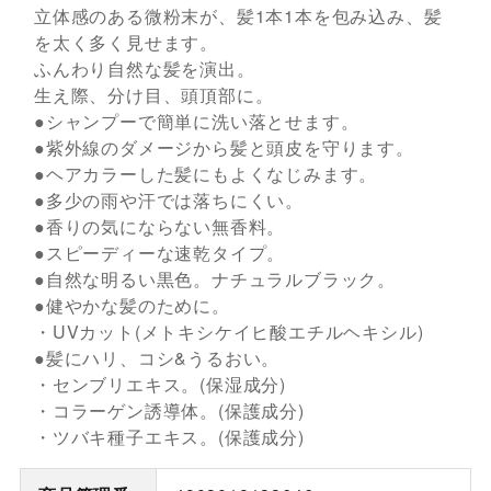
立体感のある微粉末が、髪1本1本を包み込み、髪
を太く多く見せます。
ふんわり自然な髪を演出。
生え際、分け目、頭頂部に。
●シャンプーで簡単に洗い落とせます。
●紫外線のダメージから髪と頭皮を守ります。
●ヘアカラーした髪にもよくなじみます。
●多少の雨や汗では落ちにくい。
●香りの気にならない無香料。
●スピーディーな速乾タイプ。
●自然な明るい黒色。ナチュラルブラック。
●健やかな髪のために。
・UVカット(メトキシケイヒ酸エチルヘキシル)
●髪にハリ、コシ&うるおい。
・センブリエキス。(保湿成分)
・コラーゲン誘導体。(保護成分)
・ツバキ種子エキス。(保護成分)