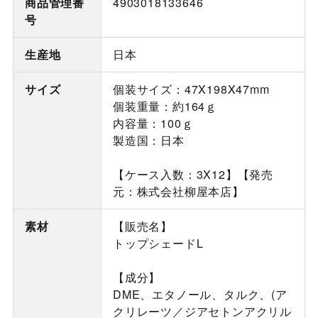
商品管理番
4903018133646
号
生産地
日本
サイズ
個装サイズ：47X198X47mm
個装重量：約164ｇ
内容量：100ｇ
製造国：日本
【ケース入数：3X12】【発売
元：株式会社柳屋本店】
素材
【販売名】
トップシェードL
【成分】
DME、エタノール、タルク、(ア
クリレーツ／ジアセトンアクリル