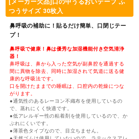
[メーカー欠品]口の中うるおいテープ ふ
つうサイズ 30枚入
鼻呼吸の補助に！貼るだけ簡単、口閉じテー
プ！
鼻呼吸で健康！鼻は優秀な加湿機能付き空気清浄
器！
鼻呼吸は、鼻から入った空気が副鼻腔を通過する
間に異物を除去、同時に加湿されて気道に送る健
康的な呼吸法です。
口を開けたままでの睡眠は、口腔内の乾燥につな
がります。
●通気性のあるレーヨン不織布を使用しているの
で、蒸れにくく快適です。
●低アレルギー性の粘着剤を使用しているので、か
ぶれにくいです。
●薄茶色タイプなので、目立ちません。
●天然ゴムは使用していないので、ラテックスアレ