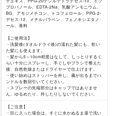
子エキス、PPG-20デシルテトラデセス-10、イソ
プロパノール、EDTA-2Na、乳酸アンモニウム、
BG、アモジメチコン、トコフェロール、PPG-2-
デセス-12、メチルパラベン、フェノキシエタノ
ール、香料
【ご使用法】
・洗髪後(タオルドライ後)の濡れた髪にも、乾い
た髪にも使えます。
・髪から5～10cm程度はなして、しっとりするく
らい十分にスプレーし、手ぐしやブラシで整えた
後、自然乾燥またはドライヤーで仕上げます。
・使い始めはストッパーを外し、霧が出るまでハ
ンドルを数回引いてください。
・スプレーの先端部分はキャップではありませ
ん。ゆるめたり、外したりしないでください。
【ご注意】
・目に入った場合は、すぐに水かぬるま湯で洗い