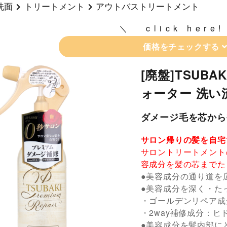
洗面
トリートメント
アウトバストリートメント
click here!
価格をチェックする
[廃盤]TSUB
ォーター 洗い
ダメージ毛を芯から
サロン帰りの髪を自宅
サロントリートメント
容成分を髪の芯までた
●美容成分の通り道を
●美容成分を深く・た
・ゴールデンリペア成
・2way補修成分：ヒ
●美容成分を髪内部に