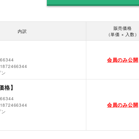
販売価格
内訳
（単価 × 入数
会員のみ公開
466344
1872466344
プン
価格】
466344
会員のみ公開
1872466344
プン