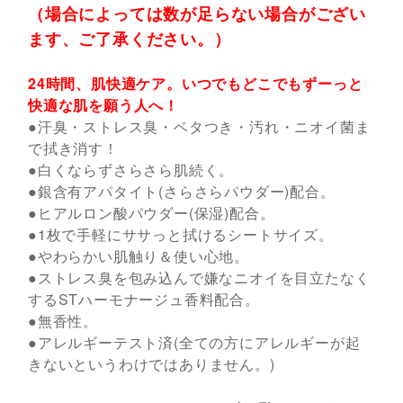
（場合によっては数が足らない場合がござい
ます、ご了承ください。）
24時間、肌快適ケア。いつでもどこでもずーっと
快適な肌を願う人へ！
●汗臭・ストレス臭・ベタつき・汚れ・ニオイ菌ま
で拭き消す！
●白くならずさらさら肌続く。
●銀含有アパタイト(さらさらパウダー)配合。
●ヒアルロン酸パウダー(保湿)配合。
●1枚で手軽にササっと拭けるシートサイズ。
●やわらかい肌触り＆使い心地。
●ストレス臭を包み込んで嫌なニオイを目立たなく
するSTハーモナージュ香料配合。
●無香性。
●アレルギーテスト済(全ての方にアレルギーが起
きないというわけではありません。)