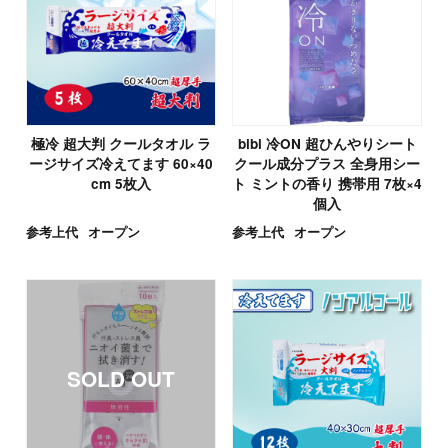
極冷 超大判 クールタオル ラ
bibi 冷ON 超ひんやりシート
ージサイズ冷えてます 60×40
クール成分プラス 全身用シー
cm 5枚入
ト ミントの香り 携帯用 7枚×4
個入
参考上代
オープン
参考上代
オープン