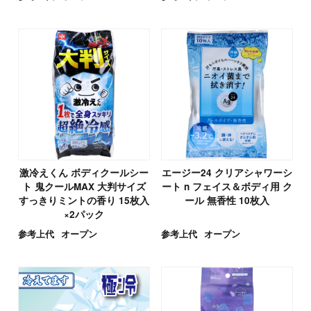
激冷えくん ボディクールシー
エージー24 クリアシャワーシ
ト 鬼クールMAX 大判サイズ
ート n フェイス＆ボディ用 ク
すっきりミントの香り 15枚入
ール 無香性 10枚入
×2パック
参考上代
オープン
参考上代
オープン