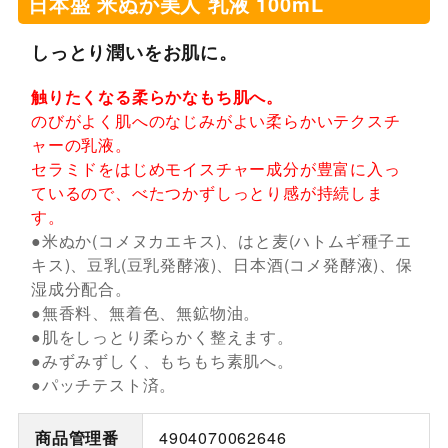
日本盛 米ぬか美人 乳液 100mL
しっとり潤いをお肌に。
触りたくなる柔らかなもち肌へ。
のびがよく肌へのなじみがよい柔らかいテクスチ
ャーの乳液。
セラミドをはじめモイスチャー成分が豊富に入っ
ているので、べたつかずしっとり感が持続しま
す。
●米ぬか(コメヌカエキス)、はと麦(ハトムギ種子エ
キス)、豆乳(豆乳発酵液)、日本酒(コメ発酵液)、保
湿成分配合。
●無香料、無着色、無鉱物油。
●肌をしっとり柔らかく整えます。
●みずみずしく、もちもち素肌へ。
●パッチテスト済。
商品管理番
4904070062646