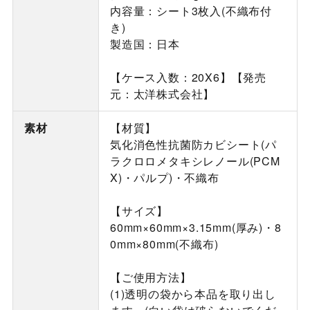
内容量：シート3枚入(不織布付
き)
製造国：日本
【ケース入数：20X6】【発売
元：太洋株式会社】
素材
【材質】
気化消色性抗菌防カビシート(パ
ラクロロメタキシレノール(PCM
X)・パルプ)・不織布
【サイズ】
60mm×60mm×3.15mm(厚み)・8
0mm×80mm(不織布)
【ご使用方法】
(1)透明の袋から本品を取り出し