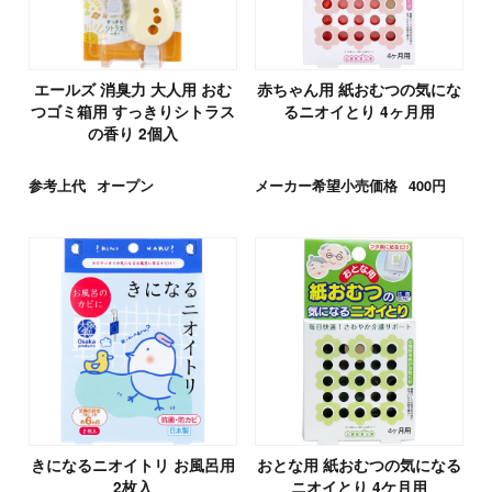
エールズ 消臭力 大人用 おむ
赤ちゃん用 紙おむつの気にな
つゴミ箱用 すっきりシトラス
るニオイとり 4ヶ月用
の香り 2個入
参考上代
オープン
メーカー希望小売価格
400円
きになるニオイトリ お風呂用
おとな用 紙おむつの気になる
2枚入
ニオイとり 4ケ月用