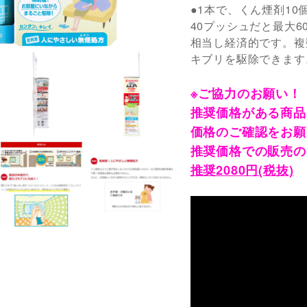
●1本で、くん煙剤10
40プッシュだと最大6
相当し経済的です。複
キブリを駆除できます
※ご協力のお願い！
推奨価格がある商品
価格のご確認をお願
推奨価格での販売の
推奨2080円(税抜)