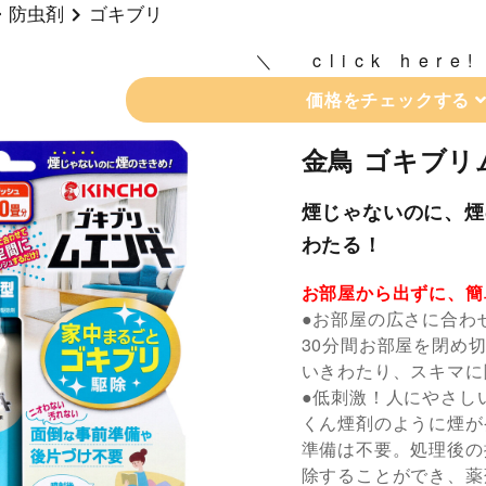
・防虫剤
ゴキブリ
click here!
価格をチェックする
金鳥 ゴキブリム
煙じゃないのに、煙
わたる！
お部屋から出ずに、簡
●お部屋の広さに合わ
30分間お部屋を閉め
いきわたり、スキマに
●低刺激！人にやさし
くん煙剤のように煙が
準備は不要。処理後の
除することができ、薬