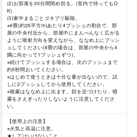
(2)お部屋を30分間閉め切る。(室内で待ってもO
K)
(3)家中まるごとゴキブリ駆除。
※6畳(約25平方m)あたり4プッシュの割合で、部
屋の中央付近から、部屋中にまんべんなく広がる
ように噴射方向を変えながら、ななめ上にプッシ
ュしてください(6畳の場合は、部屋の中央から4
隅に向かって1プッシュずつ)。
※続けてプッシュする場合は、次のプッシュまで
約5秒間おいてください。
※はじめて使うときは十分な量が出ないので、試
しに2プッシュしてから使用してください。
※噴霧はななめ上に出ます。顔を近づけたり、噴
霧をさえぎったりしないように注意してくださ
い。
【使用上の注意】
※火気と高温に注意。
★してはいけないこと