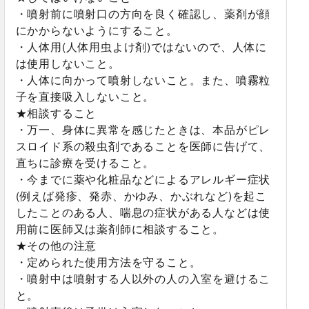
・噴射前に噴射口の方向を良く確認し、薬剤が顔
にかからないようにすること。
・人体用(人体用虫よけ剤)ではないので、人体に
は使用しないこと。
・人体に向かって噴射しないこと。また、噴霧粒
子を直接吸入しないこと。
★相談すること
・万一、身体に異常を感じたときは、本品がピレ
スロイド系の殺虫剤であることを医師に告げて、
直ちに診療を受けること。
・今までに薬や化粧品などによるアレルギー症状
(例えば発疹、発赤、かゆみ、かぶれなど)を起こ
したことのある人、喘息の症状がある人などは使
用前に医師又は薬剤師に相談すること。
★その他の注意
・定められた使用方法を守ること。
・噴射中は噴射する人以外の人の入室を避けるこ
と。