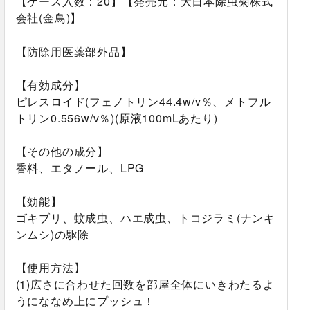
【ケース入数：20】【発売元：大日本除虫菊株式
会社(金鳥)】
【防除用医薬部外品】
【有効成分】
ピレスロイド(フェノトリン44.4w/v％、メトフル
トリン0.556w/v％)(原液100mLあたり)
【その他の成分】
香料、エタノール、LPG
【効能】
ゴキブリ、蚊成虫、ハエ成虫、トコジラミ(ナンキ
ンムシ)の駆除
【使用方法】
(1)広さに合わせた回数を部屋全体にいきわたるよ
うにななめ上にプッシュ！