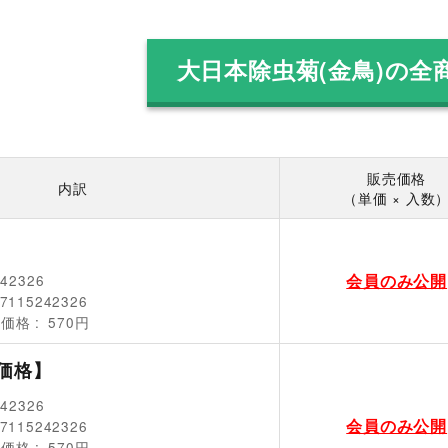
大日本除虫菊(金鳥)の全
販売価格
内訳
（単価 × 入数
会員のみ公開
242326
7115242326
売価格
570円
価格】
242326
会員のみ公開
7115242326
売価格
570円