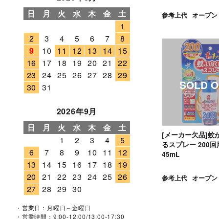
日
月
火
水
木
金
土
参考上代
オープン
1
2
3
4
5
6
7
8
9
10
11
12
13
14
15
16
17
18
19
20
21
22
23
24
25
26
27
28
29
30
31
2026年9月
日
月
火
水
木
金
土
[メーカー欠品]蚊
1
2
3
4
5
るスプレー 200回
6
7
8
9
10
11
12
45mL
13
14
15
16
17
18
19
20
21
22
23
24
25
26
参考上代
オープン
27
28
29
30
・営業日：月曜日～金曜日
・営業時間：9:00-12:00/13:00-17:30