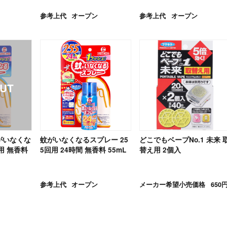
参考上代
オープン
参考上代
オープン
がいなくな
蚊がいなくなるスプレー 25
どこでもベープNo.1 未来 
用 無香料
5回用 24時間 無香料 55mL
替え用 2個入
参考上代
オープン
メーカー希望小売価格
650