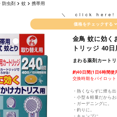
・防虫剤
蚊
携帯用
click here!
価格をチェックする
金鳥 蚊に効く
トリッジ 40日
まわる薬剤カートリ
約40日間(1日6時間
交換時期をパイロット
・熱くならずに煙も出
・小型＆軽量だからお
・ガーデニングに。
・釣りに。
・キャンプに。