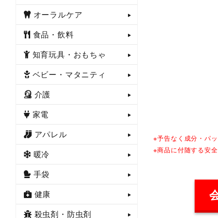
オーラルケア
食品・飲料
知育玩具・おもちゃ
ベビー・マタニティ
介護
家電
アパレル
※予告なく成分・パ
※商品に付随する安
暖冷
手袋
健康
殺虫剤・防虫剤