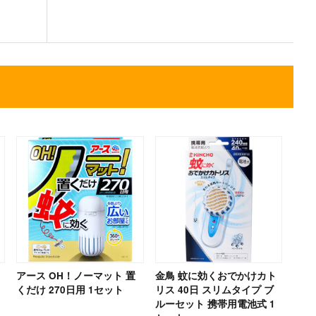
0
アース OH！ノーマット 置
金鳥 蚊に効くおでかけカト
くだけ 270日用 1セット
リス 40日 スリムタイプ ブ
ルーセット 携帯用電池式 1