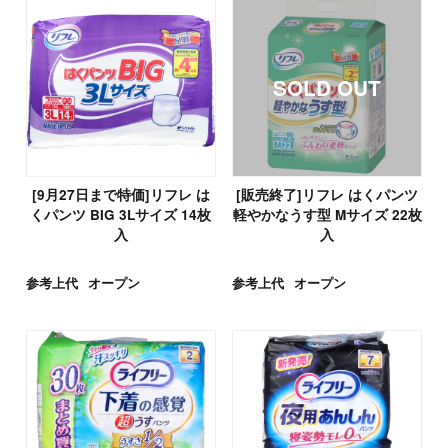
[9月27日まで特価]リフレ は
[販売終了]リフレ はくパンツ
くパンツ BIG 3Lサイズ 14枚
軽やかなうす型 Mサイズ 22枚
入
入
参考上代
オープン
参考上代
オープン