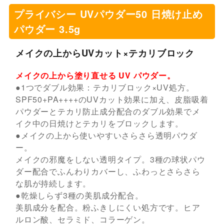
プライバシー UVパウダー50 日焼け止め
パウダー 3.5g
メイクの上からUVカット×テカリブロック
メイクの上から塗り直せる UV パウダー。
●1つでダブル効果：テカリブロック×UV処方。
SPF50+PA++++のUVカット効果に加え、皮脂吸着
パウダーとテカリ防止成分配合のダブル効果でメ
イク中の日焼けとテカリをブロックします。
●メイクの上から使いやすいさらさら透明パウダ
ー。
メイクの邪魔をしない透明タイプ。3種の球状パウ
ダー配合でふんわりカバーし、ふわっとさらさら
な肌が持続します。
●乾燥しらず3種の美肌成分配合。
美肌成分を配合。粉ふきしにくい処方です。ヒア
ルロン酸、セラミド、コラーゲン。