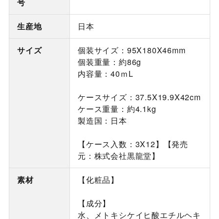
号
生産地
日本
サイズ
個装サイズ：95X180X46mm
個装重量：約86g
内容量：40ｍL
ケースサイズ：37.5X19.9X42cm
ケース重量：約4.1kg
製造国：日本
【ケース入数：3X12】【発売
元：株式会社黒龍堂】
素材
【化粧品】
【成分】
水、メトキシケイヒ酸エチルヘキ