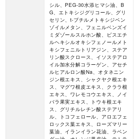
シル、PEG-30水添ヒマシ油、B
G、エトキシジグリコール、グリ
セリン、t-ブチルメトキシジベン
ゾイルメタン、フェニルベンズイ
ミダゾールスルホン酸、ビスエチ
ルヘキシルオキシフェノールメト
キシフェニルトリアジン、ステア
リン酸スクロース、イソステアロ
イル加水分解コラーゲン、アセチ
ルヒアルロン酸Na、オタネニン
ジン根エキス、シャクヤク根エキ
ス、マグワ根皮エキス、クララ根
エキス、ワレモコウエキス、ノイ
バラ果実エキス、トウキ根エキ
ス、グリチルレチン酸ステアリ
ル、トコフェロール、アロエフェ
ロックス葉エキス、ローズマリー
葉油、イランイラン花油、ラベン
ダー油、オレンジ果皮油、テトラ