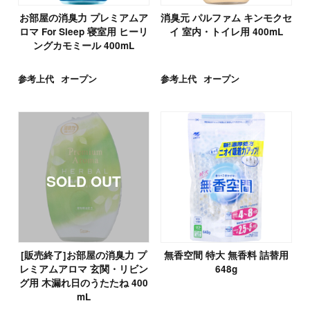
お部屋の消臭力 プレミアムア
消臭元 パルファム キンモクセ
ロマ For Sleep 寝室用 ヒーリ
イ 室内・トイレ用 400mL
ングカモミール 400mL
参考上代
オープン
参考上代
オープン
[販売終了]お部屋の消臭力 プ
無香空間 特大 無香料 詰替用
レミアムアロマ 玄関・リビン
648g
グ用 木漏れ日のうたたね 400
mL