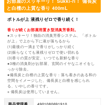
お部屋のスッキーリ！ Sukki-ri！ 備長炭
と白檀の上質な香り 400mL
ボトルが上 液残りゼロで香り続く！
香りが続くお部屋用置き型消臭芳香剤。
●スッキーリ！独自の消臭芳香システム、「ボトル
が上」で上から下に液が落ちるから
(1)最後の一滴まで香りがしっかり続く
(2)振らなくても液残りゼロで使い切れる
(3)香りの質が安定、いつでも新鮮な香り
●3種の消臭剤がお部屋、玄関のイヤなニオイをし
っかり除去。
●備長炭と白檀の上質な香り：落ち着きのある和の
空間をイメージした、備長炭と白檀を感じられ
る、いやしの香りです。
※ 備長炭は使用していません。
商品管理番
4901080691910