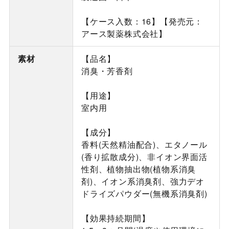
【ケース入数：16】【発売元：
アース製薬株式会社】
素材
【品名】
消臭・芳香剤
【用途】
室内用
【成分】
香料(天然精油配合)、エタノール
(香り拡散成分)、非イオン界面活
性剤、植物抽出物(植物系消臭
剤)、イオン系消臭剤、強力デオ
ドライズパウダー(無機系消臭剤)
【効果持続期間】