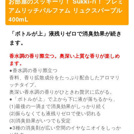
お部屋のスッキーリ！ Sukki-ri！ プレミ
アムリッチパルファム リュクスパープル
400mL
「ボトルが上」液残りゼロで消臭効果が続き
ます。
香水調の香り際立つ。奥深い上質な香りが楽しめ
ます。
●香水調の香り際立つ
香料、香り拡散成分をたっぷり配合したアロマリ
ッチタイプ。
奥深い香水調の香りがひときわ贅沢に広がる。
●「ボトルが上」で上から下に液が落ちるから、
(1)最後の一滴まで消臭効果がしっかり続く
(2)振らなくても液残りゼロで使い切れる
(3)消臭効果がいつでも安定
●3種の消臭剤が広い空間のイヤなニオイをしっか