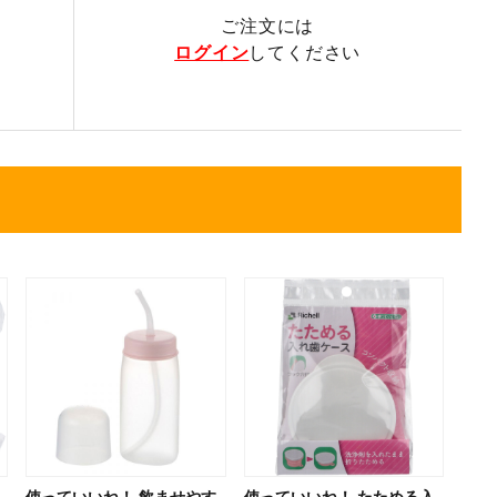
ご注文には
ログイン
してください
使っていいね！ 飲ませやす
使っていいね！ たためる入