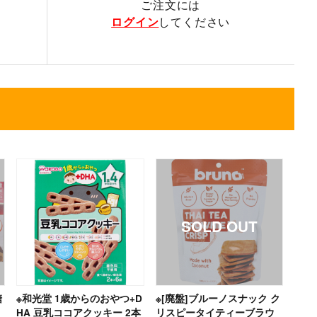
ご注文には
ログイン
してください
糖
※和光堂 1歳からのおやつ+D
※[廃盤]ブルーノスナック ク
HA 豆乳ココアクッキー 2本
リスピータイティーブラウ