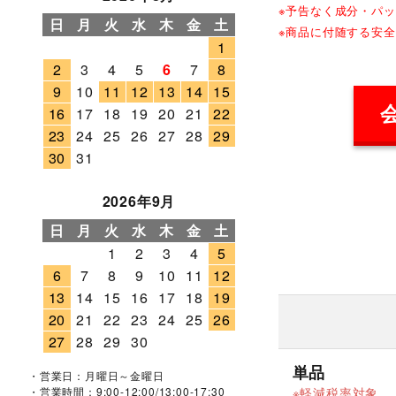
※予告なく成分・パ
日
月
火
水
木
金
土
※商品に付随する安
1
2
3
4
5
6
7
8
9
10
11
12
13
14
15
16
17
18
19
20
21
22
23
24
25
26
27
28
29
30
31
2026年9月
日
月
火
水
木
金
土
1
2
3
4
5
6
7
8
9
10
11
12
13
14
15
16
17
18
19
20
21
22
23
24
25
26
27
28
29
30
単品
・営業日：月曜日～金曜日
軽減税率対象
・営業時間：9:00-12:00/13:00-17:30