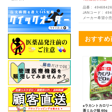
品番
4946842
JANコード
494
メーカー希望小
おすすめ
※ラカントカロリー
茶ミルク味 60g