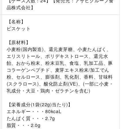
【ケース入数：24】【発売元：アサヒグループ食
品株式会社】
【名称】
ビスケット
【原材料】
小麦粉(国内製造)、還元麦芽糖、小麦たんぱく、
エリスリトール、ポリデキストロース、還元水
飴、おから粉末、粉末豆乳、食塩、乳加工品、豚
コラーゲンペプチド、麦芽エキス粉末/加工でん
粉、セルロース、膨張剤、乳化剤、香料、甘味料
(スクラロース)、酸化防止剤(VE)、(一部に小麦・
乳成分・大豆・鶏肉・ゼラチンを含む)
【栄養成分(1袋(22g)当たり)】
エネルギー・・・80kcaL
たんぱく質・・・2.7g
脂質・・・2.0g