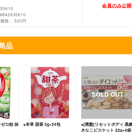
会員のみ公開
635610
6842635610
売価格
320円
商品
ゼロ飴 抹
※本草 甜茶 2g×24包
※[廃盤]リセットボディ 黒
きなこビスケット 22g×4袋