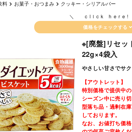
飲料
お菓子・おつまみ
クッキー・シリアルバー
click here!
価格をチェックする
※[廃盤]リセ
22g×4袋入
やさしい甘さでサク
【アウトレット】
特別価格で提供中の
シーズン中に売り切
型落ち品・過剰在庫
しております。
なお、お値打ち価格
ので何卒ご容赦くだ